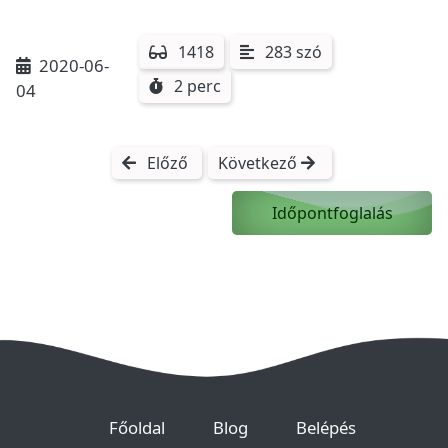
1418
283 szó
2020-06-
2 perc
04
Előző
Következő
Időpontfoglalás
(current)
(current)
(current)
Főoldal
Blog
Belépés