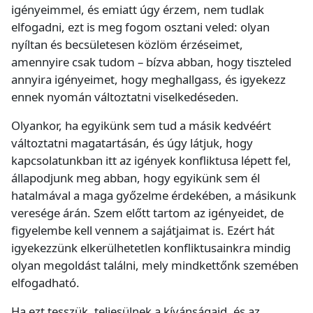
igényeimmel, és emiatt úgy érzem, nem tudlak
elfogadni, ezt is meg fogom osztani veled: olyan
nyíltan és becsületesen közlöm érzéseimet,
amennyire csak tudom – bízva abban, hogy tiszteled
annyira igényeimet, hogy meghallgass, és igyekezz
ennek nyomán változtatni viselkedéseden.
Olyankor, ha egyikünk sem tud a másik kedvéért
változtatni magatartásán, és úgy látjuk, hogy
kapcsolatunkban itt az igények konfliktusa lépett fel,
állapodjunk meg abban, hogy egyikünk sem él
hatalmával a maga győzelme érdekében, a másikunk
veresége árán. Szem előtt tartom az igényeidet, de
figyelembe kell vennem a sajátjaimat is. Ezért hát
igyekezzünk elkerülhetetlen konfliktusainkra mindig
olyan megoldást találni, mely mindkettőnk szemében
elfogadható.
Ha ezt tesszük, teljesülnek a kívánságaid, és az