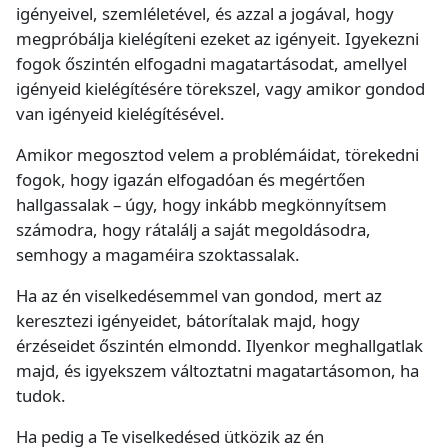
igényeivel, szemléletével, és azzal a jogával, hogy
megpróbálja kielégíteni ezeket az igényeit. Igyekezni
fogok őszintén elfogadni magatartásodat, amellyel
igényeid kielégítésére törekszel, vagy amikor gondod
van igényeid kielégítésével.
Amikor megosztod velem a problémáidat, törekedni
fogok, hogy igazán elfogadóan és megértően
hallgassalak – úgy, hogy inkább megkönnyítsem
számodra, hogy rátalálj a saját megoldásodra,
semhogy a magaméira szoktassalak.
Ha az én viselkedésemmel van gondod, mert az
keresztezi igényeidet, bátorítalak majd, hogy
érzéseidet őszintén elmondd. Ilyenkor meghallgatlak
majd, és igyekszem változtatni magatartásomon, ha
tudok.
Ha pedig a Te viselkedésed ütközik az én