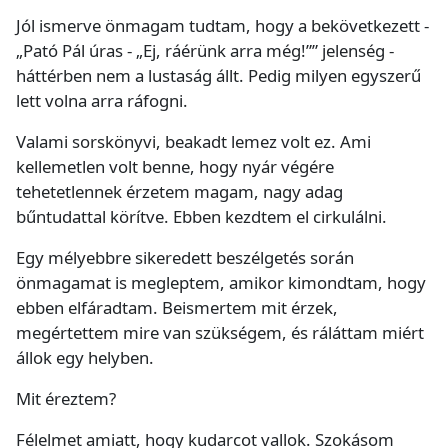
Jól ismerve önmagam tudtam, hogy a bekövetkezett -
„Pató Pál úras - „Ej, ráérünk arra még!”” jelenség -
háttérben nem a lustaság állt. Pedig milyen egyszerű
lett volna arra ráfogni.
Valami sorskönyvi, beakadt lemez volt ez. Ami
kellemetlen volt benne, hogy nyár végére
tehetetlennek érzetem magam, nagy adag
bűntudattal körítve. Ebben kezdtem el cirkulálni.
Egy mélyebbre sikeredett beszélgetés során
önmagamat is megleptem, amikor kimondtam, hogy
ebben elfáradtam. Beismertem mit érzek,
megértettem mire van szükségem, és ráláttam miért
állok egy helyben.
Mit éreztem?
Félelmet amiatt, hogy kudarcot vallok. Szokásom