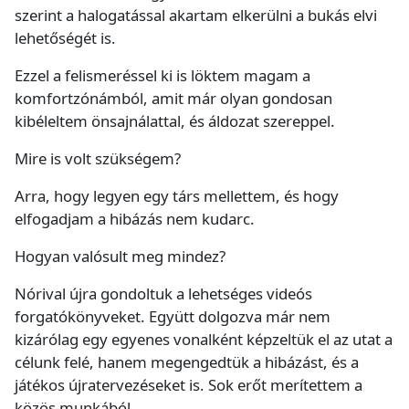
szerint a halogatással akartam elkerülni a bukás elvi
lehetőségét is.
Ezzel a felismeréssel ki is löktem magam a
komfortzónámból, amit már olyan gondosan
kibéleltem önsajnálattal, és áldozat szereppel.
Mire is volt szükségem?
Arra, hogy legyen egy társ mellettem, és hogy
elfogadjam a hibázás nem kudarc.
Hogyan valósult meg mindez?
Nórival újra gondoltuk a lehetséges videós
forgatókönyveket. Együtt dolgozva már nem
kizárólag egy egyenes vonalként képzeltük el az utat a
célunk felé, hanem megengedtük a hibázást, és a
játékos újratervezéseket is. Sok erőt merítettem a
közös munkából.