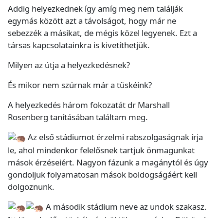
Addig helyezkednek így amíg meg nem találják
egymás között azt a távolságot, hogy már ne
sebezzék a másikat, de mégis közel legyenek. Ezt a
társas kapcsolatainkra is kivetíthetjük.
Milyen az útja a helyezkedésnek?
És mikor nem szúrnak már a tüskéink?
A helyezkedés három fokozatát dr Marshall
Rosenberg tanításában találtam meg.
Az első stádiumot érzelmi rabszolgaságnak írja
le, ahol mindenkor felelősnek tartjuk önmagunkat
mások érzéseiért. Nagyon fázunk a magánytól és úgy
gondoljuk folyamatosan mások boldogságáért kell
dolgoznunk.
A második stádium neve az undok szakasz.