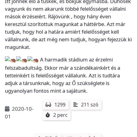
Itt jönnek elő a tüskék, és bökjük egymásba. Dühösek
vagyunk és nem akarunk többé felelősséget vállalni
mások érzéseiért. Rájövünk , hogy hány éven
keresztül szorítottuk magunkat a háttérbe. Azt már
tudjuk, hogy hol a határa amiért felelősséget kell
vállalnunk, de azt még nem tudjuk, hogyan fejezzük ki
magunkat.
A harmadik stádium az érzelmi
felszabadultság. Ekkor már a szándékainkért és a
tetteinkért is felelősséget vállalunk. Azt is tudtára
adjuk a társunknak, hogy az Ő szükséglete is
ugyanolyan fontos mint a sajátunk.
1299
211 szó
2020-10-
2 perc
01