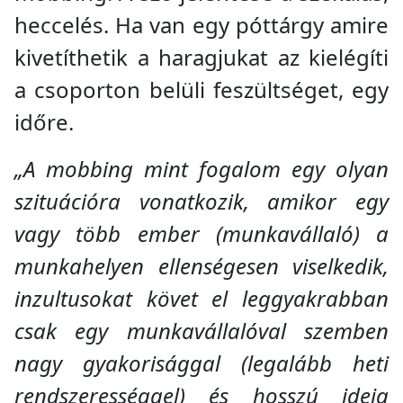
heccelés. Ha van egy póttárgy amire
kivetíthetik a haragjukat az kielégíti
a csoporton belüli feszültséget, egy
időre.
„
A mobbing mint fogalom egy olyan
szituációra vonatkozik, amikor egy
vagy több ember (munkavállaló) a
munkahelyen ellenségesen viselkedik,
inzultusokat követ el leggyakrabban
csak egy munkavállalóval szemben
nagy gyakorisággal (legalább heti
rendszerességgel) és hosszú ideig