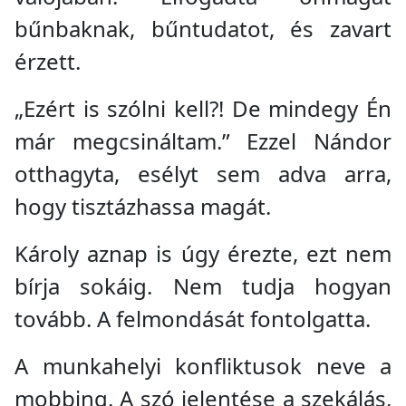
bűnbaknak, bűntudatot, és zavart
érzett.
„Ezért is szólni kell?! De mindegy Én
már megcsináltam.” Ezzel Nándor
otthagyta, esélyt sem adva arra,
hogy tisztázhassa magát.
Károly aznap is úgy érezte, ezt nem
bírja sokáig. Nem tudja hogyan
tovább. A felmondását fontolgatta.
A munkahelyi konfliktusok neve a
mobbing. A szó jelentése a szekálás,