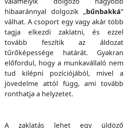
valamelyik dolgozó nagyobb
hibaaránnyal dolgozik „
bűnbakká
”
válhat. A csoport egy vagy akár több
tagja elkezdi zaklatni, és ezzel
tovább feszítik az áldozat
tűrőképessége határát. Gyakran
előfordul, hogy a munkavállaló nem
tud kilépni pozíciójából, mivel a
jövedelme attól függ, ami tovább
ronthatja a helyzetet.
A zaklatás lehet egy üldöző