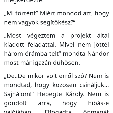
„Mi történt? Miért mondod azt, hogy
nem vagyok segítőkész?”
„Most végeztem a projekt által
kiadott feladattal. Mivel nem jöttél
három órámba telt” mondta Nándor
most már igazán dühösen.
„De..De mikor volt erről szó? Nem is
mondtad, hogy közösen csináljuk…
Sajnálom!” Hebegte Károly. Nem is
gondolt arra, hogy hibás-e
valójában. Elfogadta önmagát