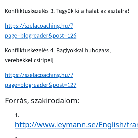
Konfliktuskezelés 3. Tegyük ki a halat az asztalra!
https://szelacoaching.hu/?
page=blogreader&post=126
Konfliktuskezelés 4. Baglyokkal huhogass,
verebekkel csiripelj
https://szelacoaching.hu/?
page=blogreader&post=127
Forrás, szakirodalom:
http://www.leymann.se/English/fr