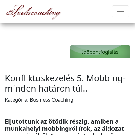
Szelacoaching
Időpontfoglalás
Konfliktuskezelés 5. Mobbing-
minden határon túl..
Kategória: Business Coaching
Eljutottunk az ötödik részig, amiben a
munkahelyi mobbingról írok, az áldozat