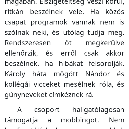
magában. Elszigeteltség veszi körül,
ritkán beszélnek vele. Ha közös
csapat programok vannak nem is
szólnak neki, és utólag tudja meg.
Rendszeresen őt megkerülve
ellenőrzik, és erről csak akkor
beszélnek, ha hibákat felsorolják.
Károly háta mögött Nándor és
kollégái vicceket mesélnek róla, és
gúnyneveket címkéznek rá.
A csoport hallgatólagosan
támogatja a mobbingot. Nem