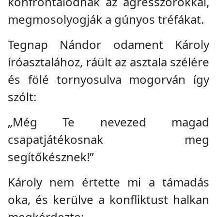
konfrontálódnak az agresszorokkal,
megmosolyogják a gúnyos tréfákat.
Tegnap Nándor odament Károly
íróasztalához, ráült az asztala szélére
és fölé tornyosulva mogorván így
szólt:
„Még Te nevezed magad
csapatjátékosnak meg
segítőkésznek!”
Károly nem értette mi a támadás
oka, és kerülve a konfliktust halkan
megkérdezte: