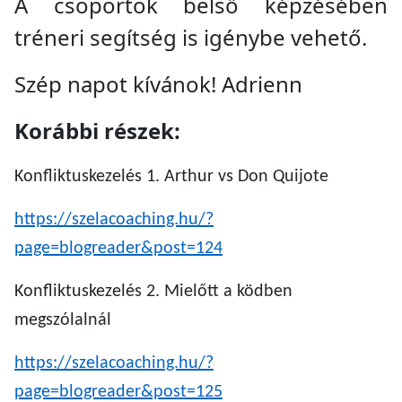
A csoportok belső képzésében
tréneri segítség is igénybe vehető.
Szép napot kívánok! Adrienn
Korábbi részek:
Konfliktuskezelés 1. Arthur vs Don Quijote
https://szelacoaching.hu/?
page=blogreader&post=124
Konfliktuskezelés 2. Mielőtt a ködben
megszólalnál
https://szelacoaching.hu/?
page=blogreader&post=125