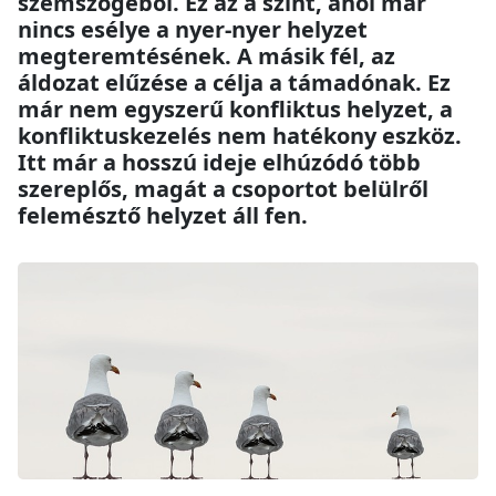
szemszögéből. Ez az a szint, ahol már
nincs esélye a nyer-nyer helyzet
megteremtésének. A másik fél, az
áldozat elűzése a célja a támadónak. Ez
már nem egyszerű konfliktus helyzet, a
konfliktuskezelés nem hatékony eszköz.
Itt már a hosszú ideje elhúzódó több
szereplős, magát a csoportot belülről
felemésztő helyzet áll fen.